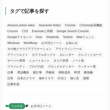
タグで記事を探す
Amazon prime video
Awesome Note2
Chrome
Chrome拡張機能
Cocoon
CSS
Evernoteと同期
Google Search Console
Googleアドセンス
Hulu
Simplicity
Todoist
Webフォント
Windows
Workflowy
お片付けノート
お知らせ
その他クラウドアプリケーション
アウトラインツール
アフィリエイト
カラフルボックス
カレンダー
クレジットカード
サーバー管理
ショートカット
タスク管理
ノート術
フライレディ
ブログの話
ブロックエディター
ランチャー系
仕事
周辺機器
家計簿
手帳術
掃除道具
料理
断捨離
日常
日本のドラマ
海外ドラマ
片付け
独り言
習慣
記事作成
つぶやき
お片付けノート