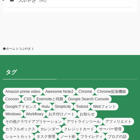
(42)
ホーム
つぶやき
タグ
Amazon prime video
Awesome Note2
Chrome
Chrome拡張機能
Cocoon
CSS
Evernoteと同期
Google Search Console
Googleアドセンス
Hulu
Simplicity
Todoist
Webフォント
Windows
Workflowy
お片付けノート
お知らせ
その他クラウドアプリケーション
アウトラインツール
アフィリエイト
カラフルボックス
カレンダー
クレジットカード
サーバー管理
ショートカット
タスク管理
ノート術
フライレディ
ブログの話