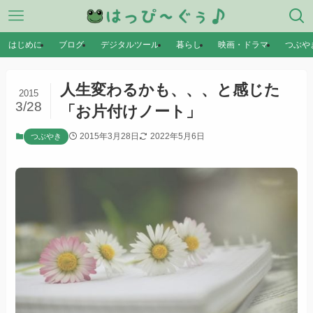
はじめに
ブログ
デジタルツール
暮らし
映画・ドラマ
つぶや
人生変わるかも、、、と感じた
2015
3/28
「お片付けノート」
2015年3月28日
2022年5月6日
つぶやき