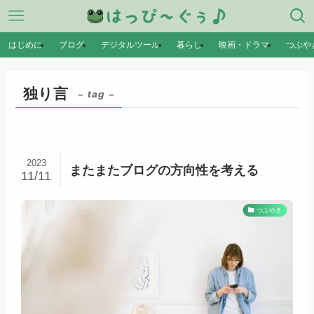
はじめに
ブログ
デジタルツール
暮らし
映画・ドラマ
つぶや
独り言
– tag –
2023
またまたブログの方向性を考える
11/11
つぶやき