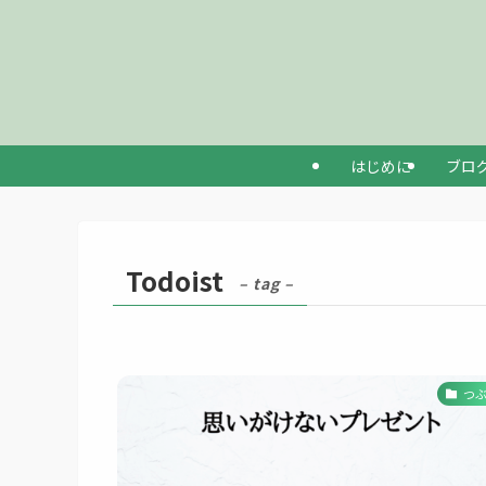
はじめに
ブロ
Todoist
– tag –
つ