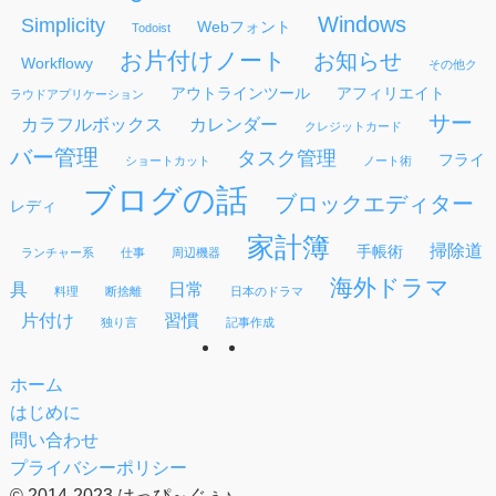
Windows
Simplicity
Webフォント
Todoist
お片付けノート
お知らせ
Workflowy
その他ク
アウトラインツール
アフィリエイト
ラウドアプリケーション
サー
カラフルボックス
カレンダー
クレジットカード
バー管理
タスク管理
フライ
ショートカット
ノート術
ブログの話
ブロックエディター
レディ
家計簿
掃除道
手帳術
ランチャー系
仕事
周辺機器
海外ドラマ
具
日常
料理
断捨離
日本のドラマ
片付け
習慣
独り言
記事作成
ホーム
はじめに
問い合わせ
プライバシーポリシー
©
2014-2023 はっぴ～ぐぅ♪.