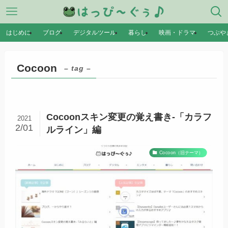
はじめに
ブログ
デジタルツール
暮らし
映画・ドラマ
つぶや
Cocoon
– tag –
Cocoonスキン変更の覚え書き-「カラフ
2021
2/01
ルライン」編
Cocoon（旧テーマ）