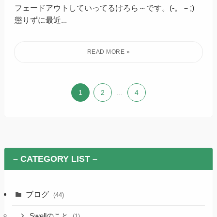
フェードアウトしていってるけろら～です。(-。－;)
懲りずに最近...
1
2
...
4
– CATEGORY LIST –
ブログ
(44)
Swellのこと
(1)