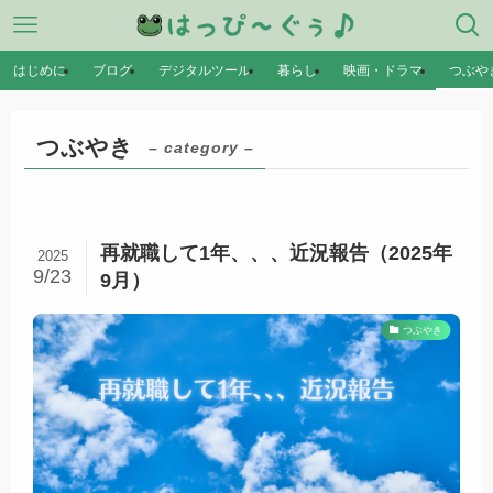
はじめに
ブログ
デジタルツール
暮らし
映画・ドラマ
つぶや
つぶやき
– category –
再就職して1年、、、近況報告（2025年
2025
9/23
9月）
つぶやき