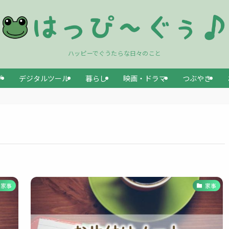
ハッピーでぐうたらな日々のこと
グ
デジタルツール
暮らし
映画・ドラマ
つぶやき
家事
家事