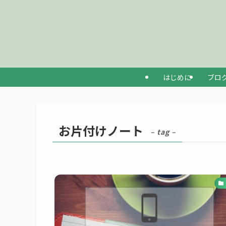
はじめに
ブロ
お片付けノート
– tag –