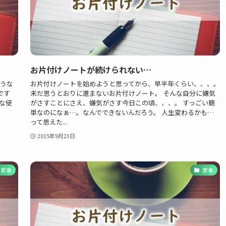
お片付けノートが続けられない…
ような
お片付けノートを始めようと思ってから、早半年くらい、、、。
です
未だ思うとおりに進まないお片付けノート。 そんな自分に嫌気
んな使
がさすことにさえ、嫌気がさす今日この頃、、、。 すっごい簡
単なのになぁ…。なんでできないんだろう。 人生変わるかも…
って思えた...
2015年9月23日
家事
家事