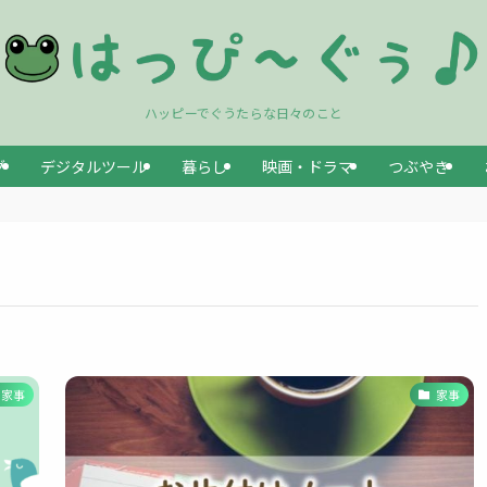
ハッピーでぐうたらな日々のこと
グ
デジタルツール
暮らし
映画・ドラマ
つぶやき
家事
家事