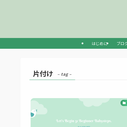
はじめに
ブロ
片付け
– tag –