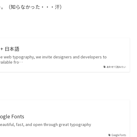
すね…。（知らなかった・・・汗）
ts + 日本語
 web typography, we invite designers and developers to
ailable fro…
あわせて読みたい
ogle Fonts
autiful, fast, and open through great typography
Google Fonts