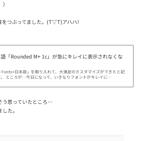
。）
をつぶってました。(T▽T)アハハ!
s+日本語「Rounded M+ 1c」が急にキレイに表示されなくな
le Fonts+日本語」を取り入れて、大満足のカスタマイズができたと記
。 ところが…今日になって、いきなりフォントがキレイに…
そう思っていたところ…
ました。