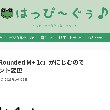
ハッピーでぐうたらな日々のこと
グ
デジタルツール
暮らし
映画・ドラマ
つぶやき
「Rounded M+ 1c」がにじむので
フォント変更
日
2023年10月17日