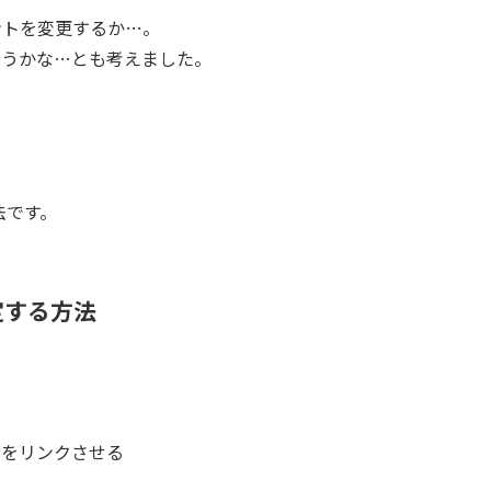
ォントを変更するか…。
ようかな…とも考えました。
)
法です。
定する方法
グをリンクさせる