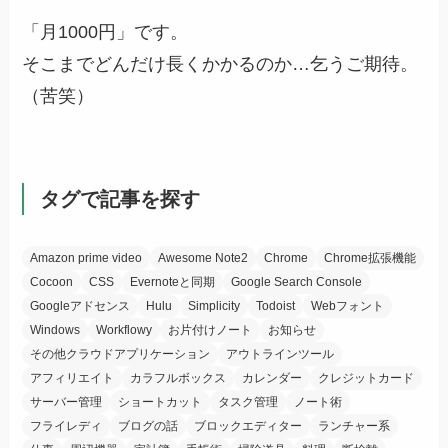
「
月
1000円
」です。
そこまでどんだけ長くかかるのか…乞うご期待。
（苦笑）
タグで記事を探す
Amazon prime video
Awesome Note2
Chrome
Chrome拡張機能
Cocoon
CSS
Evernoteと同期
Google Search Console
Googleアドセンス
Hulu
Simplicity
Todoist
Webフォント
Windows
Workflowy
お片付けノート
お知らせ
その他クラウドアプリケーション
アウトラインツール
アフィリエイト
カラフルボックス
カレンダー
クレジットカード
サーバー管理
ショートカット
タスク管理
ノート術
フライレディ
ブログの話
ブロックエディター
ランチャー系