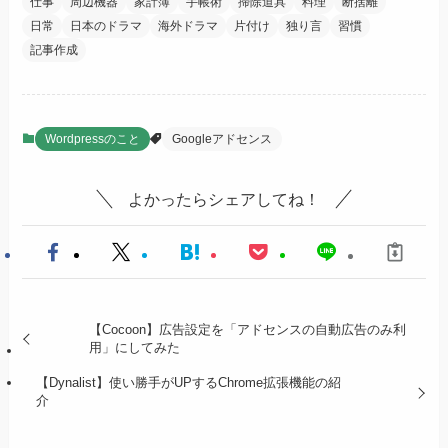
仕事
周辺機器
家計簿
手帳術
掃除道具
料理
断捨離
日常
日本のドラマ
海外ドラマ
片付け
独り言
習慣
記事作成
Wordpressのこと
Googleアドセンス
よかったらシェアしてね！
【Cocoon】広告設定を「アドセンスの自動広告のみ利
用」にしてみた
【Dynalist】使い勝手がUPするChrome拡張機能の紹
介