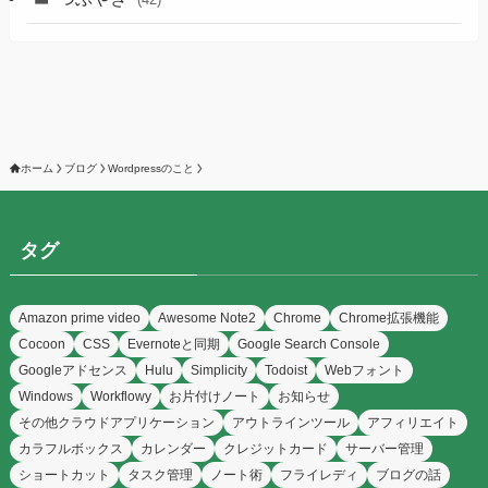
ホーム
ブログ
Wordpressのこと
タグ
Amazon prime video
Awesome Note2
Chrome
Chrome拡張機能
Cocoon
CSS
Evernoteと同期
Google Search Console
Googleアドセンス
Hulu
Simplicity
Todoist
Webフォント
Windows
Workflowy
お片付けノート
お知らせ
その他クラウドアプリケーション
アウトラインツール
アフィリエイト
カラフルボックス
カレンダー
クレジットカード
サーバー管理
ショートカット
タスク管理
ノート術
フライレディ
ブログの話