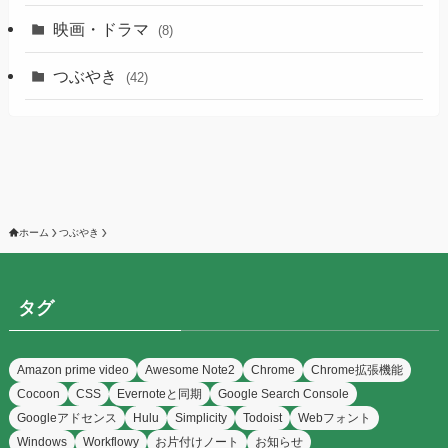
映画・ドラマ
(8)
つぶやき
(42)
ホーム
つぶやき
タグ
Amazon prime video
Awesome Note2
Chrome
Chrome拡張機能
Cocoon
CSS
Evernoteと同期
Google Search Console
Googleアドセンス
Hulu
Simplicity
Todoist
Webフォント
Windows
Workflowy
お片付けノート
お知らせ