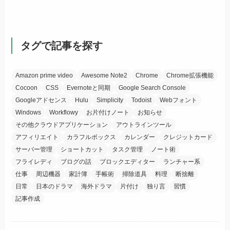
タグで記事を探す
Amazon prime video
Awesome Note2
Chrome
Chrome拡張機能
Cocoon
CSS
Evernoteと同期
Google Search Console
Googleアドセンス
Hulu
Simplicity
Todoist
Webフォント
Windows
Workflowy
お片付けノート
お知らせ
その他クラウドアプリケーション
アウトラインツール
アフィリエイト
カラフルボックス
カレンダー
クレジットカード
サーバー管理
ショートカット
タスク管理
ノート術
フライレディ
ブログの話
ブロックエディター
ランチャー系
仕事
周辺機器
家計簿
手帳術
掃除道具
料理
断捨離
日常
日本のドラマ
海外ドラマ
片付け
独り言
習慣
記事作成