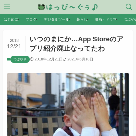
はじめに
ブログ
デジタルツール
暮らし
映画・ドラマ
つぶや
いつのまにか…App Storeのア
2018
12/21
プリ紹介廃止なってたわ
2018年12月21日
2021年5月18日
つぶやき