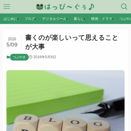
はじめに
ブログ
デジタルツール
暮らし
映画・ドラマ
つぶや
書くのが楽しいって思えること
2016
5/09
が大事
2016年5月9日
つぶやき