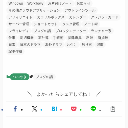
Windows
Workflowy
お片付けノート
お知らせ
その他クラウドアプリケーション
アウトラインツール
アフィリエイト
カラフルボックス
カレンダー
クレジットカード
サーバー管理
ショートカット
タスク管理
ノート術
フライレディ
ブログの話
ブロックエディター
ランチャー系
仕事
周辺機器
家計簿
手帳術
掃除道具
料理
断捨離
日常
日本のドラマ
海外ドラマ
片付け
独り言
習慣
記事作成
つぶやき
ブログの話
よかったらシェアしてね！