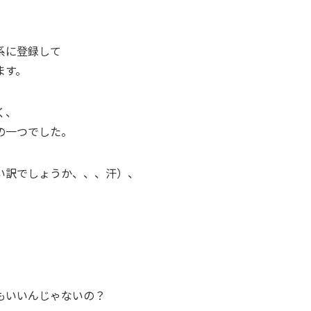
系に登録して
ます。
く、
の一つでした。
い訳でしょうか、、、汗）、
）
もいいんじゃないの？