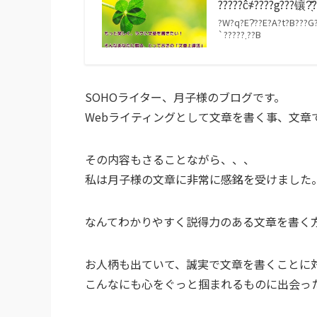
?????ĉ҂????g???镶?̖͗͂
?W?q?E?̔??E?A?t?B???G?
`?????܂??B
SOHOライター、月子様のブログです。
Webライティングとして文章を書く事、文章
その内容もさることながら、、、
私は月子様の文章に非常に感銘を受けました
なんてわかりやすく説得力のある文章を書く
お人柄も出ていて、誠実で文章を書くことに
こんなにも心をぐっと掴まれるものに出会っ