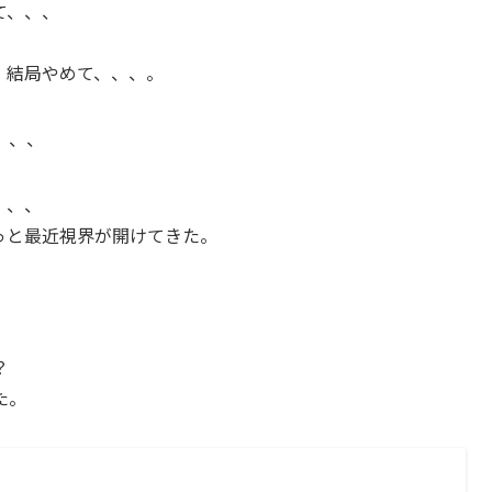
て、、、
、結局やめて、、、。
、、、
、、、
っと最近視界が開けてきた。
？
た。