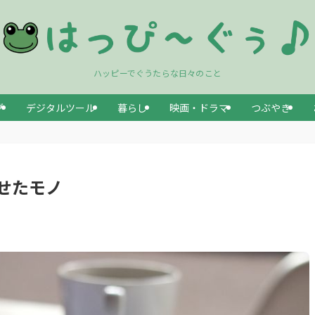
ハッピーでぐうたらな日々のこと
グ
デジタルツール
暮らし
映画・ドラマ
つぶやき
せたモノ