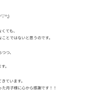
^;)
なくても、
なことではないと思うのです。
ちつつ、
、
ます。
てきています。
った月子様に心から感謝です！！