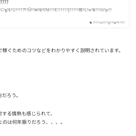
?????
C?g?E??????̎??Ȕ??M?B?l?̎d???Ɛ??????[?????郉?C?e?B???O?p??
?????ĉ҂????g???镶?̖͗͂?????
で稼ぐためのコツなどをわかりやすく説明されています。
。
方だろう。
対する情熱も感じられて、
たのは何年振りだろう、、、。