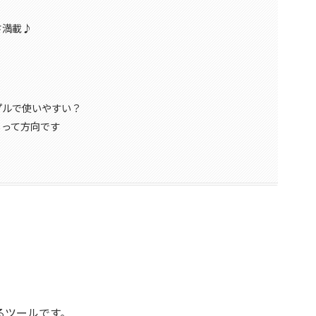
さ満載♪
プルで使いやすい？
るって方向です
るツールです。