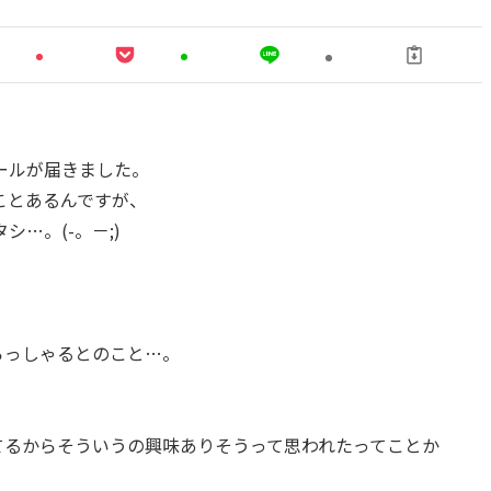
ールが届きました。
ことあるんですが、
…。(-。－;)
いらっしゃるとのこと…。
。
載してるからそういうの興味ありそうって思われたってことか