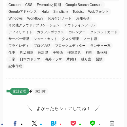
Cocoon
CSS
Evernoteと同期
Google Search Console
Googleアドセンス
Hulu
Simplicity
Todoist
Webフォント
Windows
Workflowy
お片付けノート
お知らせ
その他クラウドアプリケーション
アウトラインツール
アフィリエイト
カラフルボックス
カレンダー
クレジットカード
サーバー管理
ショートカット
タスク管理
ノート術
フライレディ
ブログの話
ブロックエディター
ランチャー系
仕事
周辺機器
家計簿
手帳術
掃除道具
料理
断捨離
日常
日本のドラマ
海外ドラマ
片付け
独り言
習慣
記事作成
家計管理
家計簿
よかったらシェアしてね！