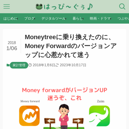
はじめに
ブログ
デジタルツール
暮らし
映画・ドラマ
つぶや
Moneytreeに乗り換えたのに、
2018
Money Forwardのバージョンア
1/06
ップに心惹かれて迷う
2018年1月6日
2023年10月17日
家計管理