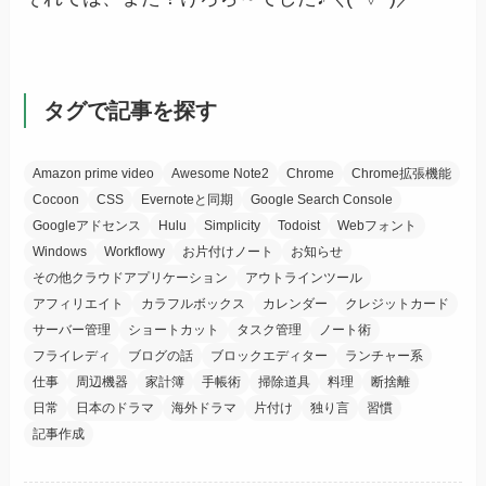
タグで記事を探す
Amazon prime video
Awesome Note2
Chrome
Chrome拡張機能
Cocoon
CSS
Evernoteと同期
Google Search Console
Googleアドセンス
Hulu
Simplicity
Todoist
Webフォント
Windows
Workflowy
お片付けノート
お知らせ
その他クラウドアプリケーション
アウトラインツール
アフィリエイト
カラフルボックス
カレンダー
クレジットカード
サーバー管理
ショートカット
タスク管理
ノート術
フライレディ
ブログの話
ブロックエディター
ランチャー系
仕事
周辺機器
家計簿
手帳術
掃除道具
料理
断捨離
日常
日本のドラマ
海外ドラマ
片付け
独り言
習慣
記事作成