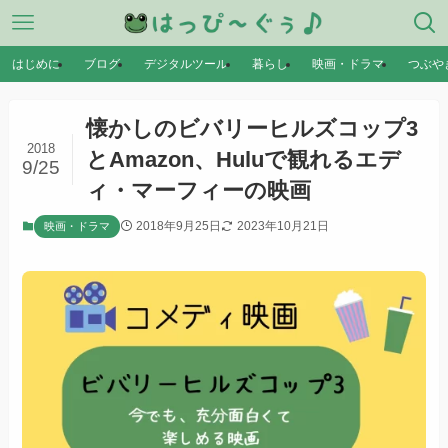
はじめに
ブログ
デジタルツール
暮らし
映画・ドラマ
つぶや
懐かしのビバリーヒルズコップ3
2018
とAmazon、Huluで観れるエデ
9/25
ィ・マーフィーの映画
2018年9月25日
2023年10月21日
映画・ドラマ