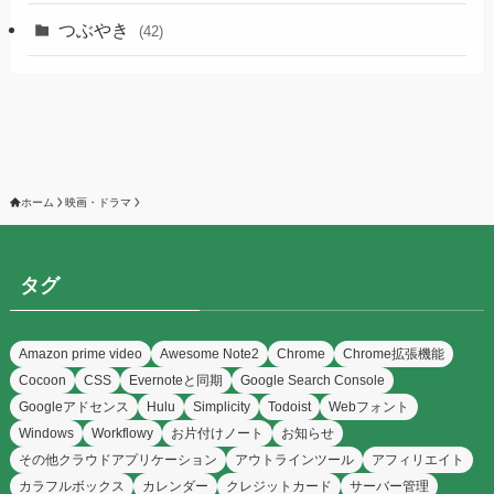
つぶやき
(42)
ホーム
映画・ドラマ
タグ
Amazon prime video
Awesome Note2
Chrome
Chrome拡張機能
Cocoon
CSS
Evernoteと同期
Google Search Console
Googleアドセンス
Hulu
Simplicity
Todoist
Webフォント
Windows
Workflowy
お片付けノート
お知らせ
その他クラウドアプリケーション
アウトラインツール
アフィリエイト
カラフルボックス
カレンダー
クレジットカード
サーバー管理