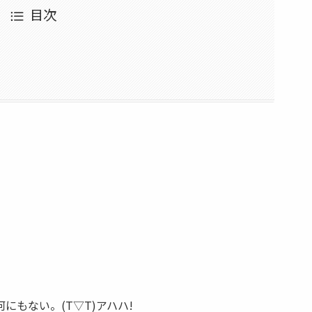
目次
。
もない。(T▽T)アハハ!