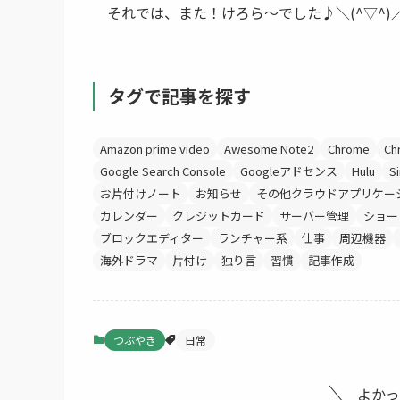
それでは、また！けろら～でした♪＼(^▽^)
タグで記事を探す
Amazon prime video
Awesome Note2
Chrome
C
Google Search Console
Googleアドセンス
Hulu
Si
お片付けノート
お知らせ
その他クラウドアプリケー
カレンダー
クレジットカード
サーバー管理
ショー
ブロックエディター
ランチャー系
仕事
周辺機器
海外ドラマ
片付け
独り言
習慣
記事作成
つぶやき
日常
よかっ