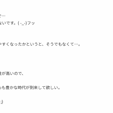
で…
す。( -_-)フッ
やすくなったかというと、そうでもなくて…。
性が高いので、
心も豊かな時代が到来して欲しい。
)