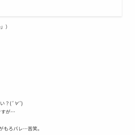
e」）
い？(
ﾟ∀ﾟ
)
ですが…
年がもろバレ…苦笑。