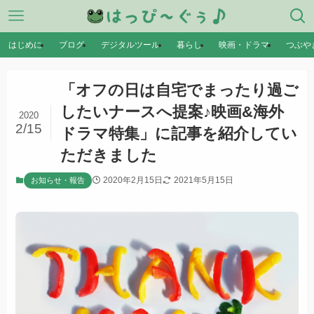
はじめに
ブログ
デジタルツール
暮らし
映画・ドラマ
つぶや
「オフの日は自宅でまったり過ご
したいナースへ提案♪映画&海外
2020
2/15
ドラマ特集」に記事を紹介してい
ただきました
2020年2月15日
2021年5月15日
お知らせ・報告