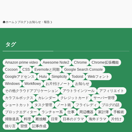
ホーム
ブログ
お知らせ・報告
タグ
Amazon prime video
Awesome Note2
Chrome
Chrome拡張機能
Cocoon
CSS
Evernoteと同期
Google Search Console
Googleアドセンス
Hulu
Simplicity
Todoist
Webフォント
Windows
Workflowy
お片付けノート
お知らせ
その他クラウドアプリケーション
アウトラインツール
アフィリエイト
カラフルボックス
カレンダー
クレジットカード
サーバー管理
ショートカット
タスク管理
ノート術
フライレディ
ブログの話
ブロックエディター
ランチャー系
仕事
周辺機器
家計簿
手帳術
掃除道具
料理
断捨離
日常
日本のドラマ
海外ドラマ
片付け
独り言
習慣
記事作成