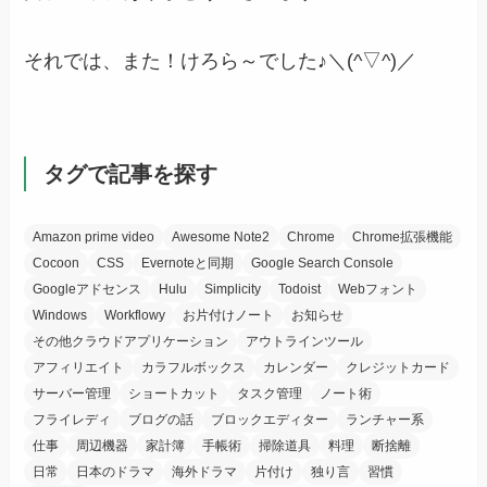
それでは、また！けろら～でした♪＼(^▽^)／
タグで記事を探す
Amazon prime video
Awesome Note2
Chrome
Chrome拡張機能
Cocoon
CSS
Evernoteと同期
Google Search Console
Googleアドセンス
Hulu
Simplicity
Todoist
Webフォント
Windows
Workflowy
お片付けノート
お知らせ
その他クラウドアプリケーション
アウトラインツール
アフィリエイト
カラフルボックス
カレンダー
クレジットカード
サーバー管理
ショートカット
タスク管理
ノート術
フライレディ
ブログの話
ブロックエディター
ランチャー系
仕事
周辺機器
家計簿
手帳術
掃除道具
料理
断捨離
日常
日本のドラマ
海外ドラマ
片付け
独り言
習慣